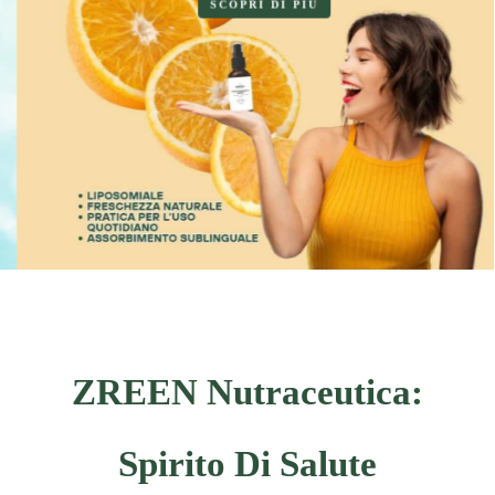
SCOPRI DI PIÙ
Z
R
E
E
N
N
u
t
r
a
c
e
u
t
i
c
a
:
S
p
i
r
i
t
o
D
i
S
a
l
u
t
e