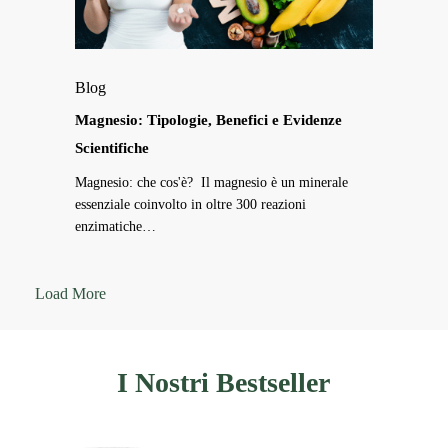
Scientifiche
Magnesio:
Blog
Tipologie,
Benefici
Magnesio: Tipologie, Benefici e Evidenze
e
Scientifiche
Evidenze
Magnesio: che cos'è? Il magnesio è un minerale
Scientifiche
essenziale coinvolto in oltre 300 reazioni
enzimatiche…
Load More
I
Nostri
Bestseller