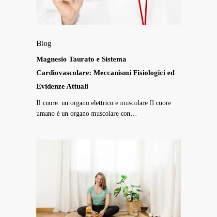
Meccanismi
Fisiologici
ed
Magnesio
Evidenze
Blog
Taurato
Attuali
e
Magnesio Taurato e Sistema
Sistema
Cardiovascolare: Meccanismi Fisiologici ed
Cardiovascolare:
Evidenze Attuali
Meccanismi
Il cuore: un organo elettrico e muscolare Il cuore
Fisiologici
umano è un organo muscolare con…
ed
Evidenze
Intervista
Attuali
esclusiva:
come
riconoscere
e
gestire