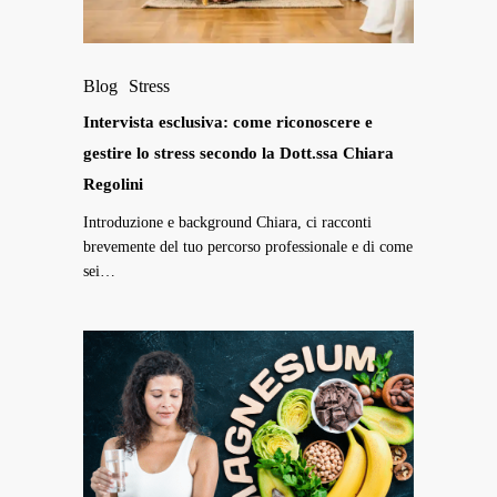
lo
stress
Intervista
secondo
Blog
Stress
esclusiva:
la
come
Intervista esclusiva: come riconoscere e
Dott.ssa
riconoscere
gestire lo stress secondo la Dott.ssa Chiara
Chiara
e
Regolini
Regolini
gestire
Introduzione e background Chiara, ci racconti
lo
brevemente del tuo percorso professionale e di come
sei…
stress
secondo
la
Magnesio:
Dott.ssa
Tipologie,
Chiara
Benefici
Regolini
e
Evidenze