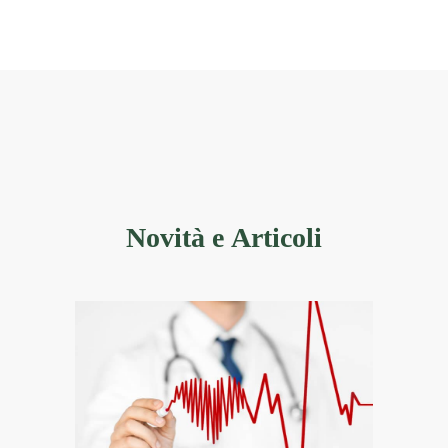
Novità
e
Articoli
Magnesio
Taurato
e
Sistema
Cardiovascolare: