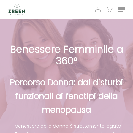
Skip
Menu
to
account
Close
Cart
Cart
main
content
Benessere
Femminile
a
360°
Percorso
Donna:
dai
disturbi
funzionali
ai
fenotipi
della
menopausa
Il benessere della donna è strettamente legato