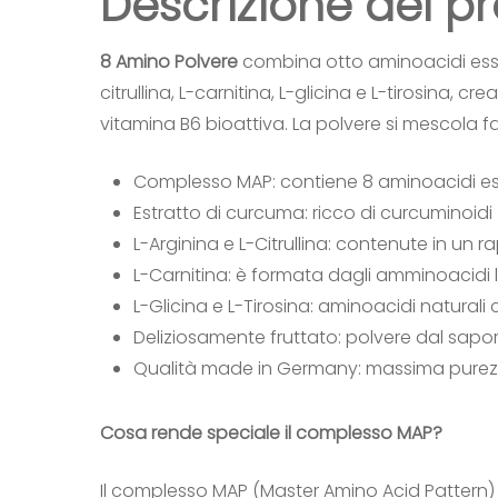
Descrizione del p
8 Amino Polvere
combina otto aminoacidi essen
citrullina, L-carnitina, L-glicina e L-tirosina
vitamina B6 bioattiva. La polvere si mescola 
Complesso MAP: contiene 8 aminoacidi essenzi
Estratto di curcuma: ricco di curcuminoidi
L-Arginina e L-Citrullina: contenute in un
L-Carnitina: è formata dagli amminoacidi l
L-Glicina e L-Tirosina: aminoacidi natural
Deliziosamente fruttato: polvere dal sapo
Qualità made in Germany: massima purezza 
Cosa rende speciale il complesso MAP?
Il complesso MAP (Master Amino Acid Pattern)