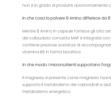
non è in grado di produrre autonomamente ques
In che cosa la polvere 8 Amino differisce da 
Mentre 8 Amino in capsule fornisce gli otto ami
del collaudato concetto MAP è integrata con ulte
contiene preziose sostanze di accompagnamen
vitamina B6 in forma bioattiva.
In che modo i micronutrienti supportano l’or
Il magnesio è presente come magnesio taurat
supporta il metabolismo dei carboidrati e aiut
metabolismo energetico.