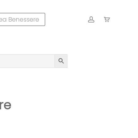
Close
account
ea Benessere
Cart
re