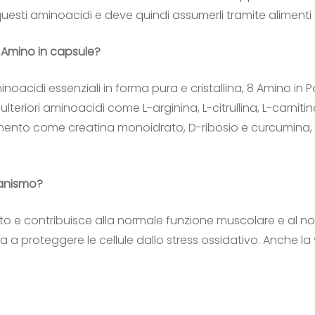
ti aminoacidi e deve quindi assumerli tramite alimenti o
8 Amino in capsule?
noacidi essenziali in forma pura e cristallina, 8 Amino in P
riori aminoacidi come L-arginina, L-citrullina, L-carnitina, 
to come creatina monoidrato, D-ribosio e curcumina, olt
ganismo?
o e contribuisce alla normale funzione muscolare e al n
a a proteggere le cellule dallo stress ossidativo. Anche la