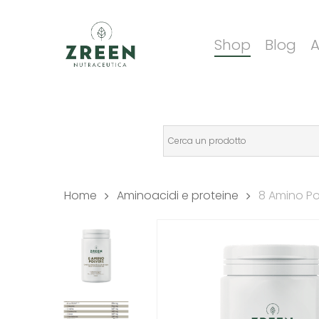
Skip
to
Shop
Blog
A
main
content
Home
Aminoacidi e proteine
8 Amino Po