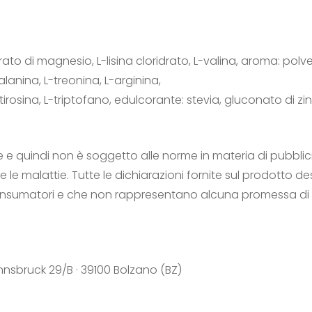
rato di magnesio, L-lisina cloridrato, L-valina, aroma: pol
lalanina, L-treonina, L-arginina,
, L-tirosina, L-triptofano, edulcorante: stevia, gluconato di 
 e quindi non è soggetto alle norme in materia di pubblici
le malattie. Tutte le dichiarazioni fornite sul prodotto de
consumatori e che non rappresentano alcuna promessa di 
Innsbruck 29/B · 39100 Bolzano (BZ)