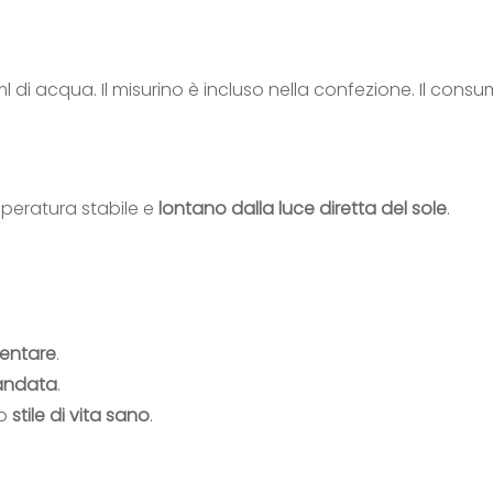
ml di acqua. Il misurino è incluso nella confezione. Il con
mperatura stabile e
lontano dalla luce diretta del sole
.
mentare
.
andata
.
no
stile di vita sano
.