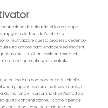
tivator
centrazione di radicali liberi fosse troppo
i estraggono elettroni dall’ambiente
i possono neutralizzare questo processo cedendo
stinguere tra antiossidanti endogeni ed esogeni.
rganismo stesso. Gli antiossidanti esogeni
ulforafano, quercetina, resveratrolo,
a quercetina è un componente delle cipolle,
otweed giapponese fornisce il resveratrolo, il
cardo mariano e i curcuminoidi dell’estratto di
ella giusta concentrazione, il corpo dipende
zione che riconosce se determinate aree