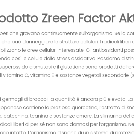
odotto Zreen Factor Ak
 liberi che gravano continuamente sull’organismo. Se la con
 che può danneggiare le strutture cellulari. I radicali liber
abilizzano le aree cellulari interessate. Gli antiossidant
eggendo così le cellule dallo stress ossidativo. Possiamo di
 superossido dismutasi e il glutatione sono prodotti dall’o
di vitamina C, vitamina E e sostanze vegetali secondarie (s
 germogli di broccoli la quantità è ancora più elevata. L
giapponese contiene la preziosa quercetina, l’estratto di kn
na, catechina, teanina e sostanze amare. La silimarina del 
icali liberi di per sé non sono dannosi per l’organismo. N
tario intatto. L’organismo dispone di un sistema di prote