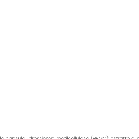
la capsula: idrossipropilmetilcellulosa (HPMC); estratto di 