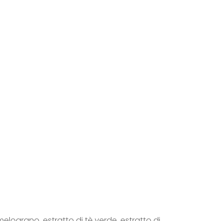
melograno, estratto di tè verde, estratto di