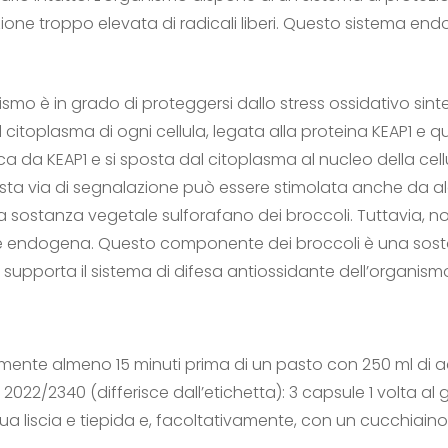
ione troppo elevata di radicali liberi. Questo sistema en
nismo è in grado di proteggersi dallo stress ossidativo s
itoplasma di ogni cellula, legata alla proteina KEAP1 e q
cca da KEAP1 e si sposta dal citoplasma al nucleo della cellu
uesta via di segnalazione può essere stimolata anche da 
a sostanza vegetale sulforafano dei broccoli. Tuttavia, no
ne endogena. Questo componente dei broccoli è una sost
di supporta il sistema di difesa antiossidante dell’organism
ilmente almeno 15 minuti prima di un pasto con 250 ml di a
2/2340 (differisce dall’etichetta): 3 capsule 1 volta al 
ua liscia e tiepida e, facoltativamente, con un cucchiain