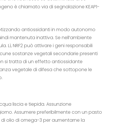
dogeno è chiamato via di segnalazione KEAP1-
intetizzando antiossidanti in modo autonomo
uindi mantenuta inattiva. Se nell’ambiente
la. Lì, NRF2 può attivare i geni responsabili
alcune sostanze vegetali secondarie presenti
n si tratta di un effetto antiossidante
anza vegetale di difesa che sottopone le
o.
cqua liscia e tiepida. Assunzione
giorno. Assumere preferibilmente con un pasto
o di olio di omega-3 per aumentarne la