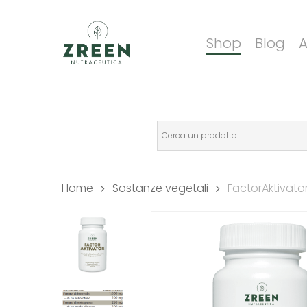
Skip
to
Shop
Blog
A
main
content
Home
Sostanze vegetali
FactorAktivato