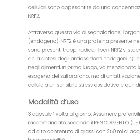
cellulari sono appesantite da una concentraz
NRF2.
Attraverso questa via di segnalazione, l’orga
(endogeno). NRF2 è una proteina presente nel c
sono presenti troppi radicali liberi, NRF2 si sta
della sintesi degli antiossidanti endogeni. Q
negli alimenti. In primo luogo, va menzionata l
esogeno del sulforafano, ma di un’attivazio
cellule a un sensibile stress ossidativo e quin
Modalità d’uso
3 capsule 1 volta al giorno. Assumere preferib
raccomandata secondo il REGOLAMENTO (UE) 202
ad alto contenuto di grassi con 250 ml di acq