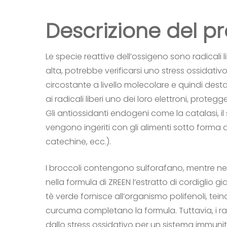
Descrizione del pr
Le specie reattive dell’ossigeno sono radicali
alta, potrebbe verificarsi uno stress ossidativo
circostante a livello molecolare e quindi dest
ai radicali liberi uno dei loro elettroni, prot
Gli antiossidanti endogeni come la catalasi, il
vengono ingeriti con gli alimenti sotto forma 
catechine, ecc.).
I broccoli contengono sulforafano, mentre nei
nella formula di ZREEN l’estratto di cordiglio 
tè verde fornisce all’organismo polifenoli, tei
curcuma completano la formula. Tuttavia, i rad
dallo stress ossidativo per un sistema immuni