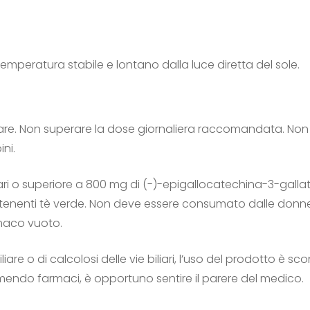
emperatura stabile e lontano dalla luce diretta del sole.
e. Non superare la dose giornaliera raccomandata. Non sos
ni.
ri o superiore a 800 mg di (-)-epigallocatechina-3-gall
ntenenti tè verde. Non deve essere consumato dalle donne 
maco vuoto.
iare o di calcolosi delle vie biliari, l’uso del prodotto è sc
mendo farmaci, è opportuno sentire il parere del medico.