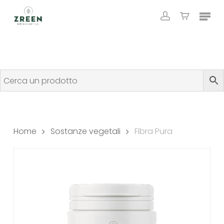
Skip
Menu
to
account
Close
Cart
Cart
main
content
Home
Sostanze vegetali
Fibra Pura