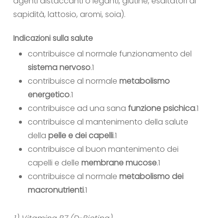
agenti distaccanti o leganti, glutine, esaltatori di
sapidità, lattosio, aromi, soia).
Indicazioni sulla salute
contribuisce al normale funzionamento del
sistema nervoso
.
1
contribuisce al normale
metabolismo
energetico
.
1
contribuisce ad una sana
funzione psichica
.
1
contribuisce al mantenimento della salute
della
pelle e dei capelli
.
1
contribuisce al buon mantenimento dei
capelli e delle
membrane mucose
.
1
contribuisce al normale
metabolismo dei
macronutrienti
.
1