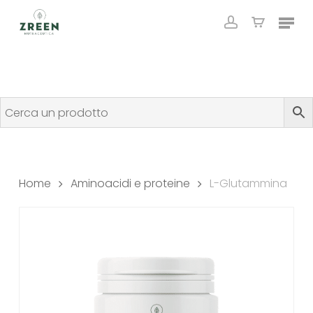
Skip
Menu
to
account
Close
Cart
Cart
main
content
Home
Aminoacidi e proteine
L-Glutammina