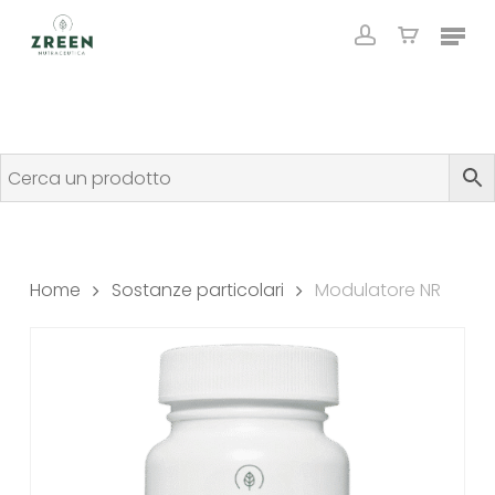
Skip
Menu
to
account
Close
Cart
Cart
main
content
Home
Sostanze particolari
Modulatore NR