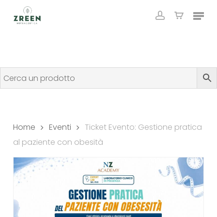
Skip
Menu
to
account
Close
Cart
Cart
main
content
Home
Eventi
Ticket Evento: Gestione pratica
al paziente con obesità