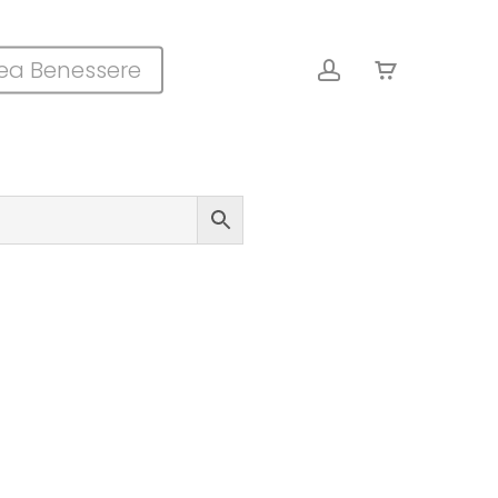
Close
account
ea Benessere
Cart