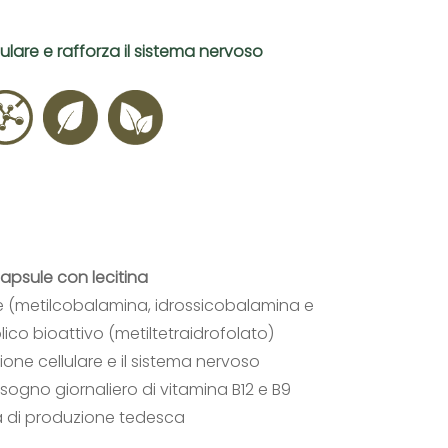
lulare e rafforza il sistema nervoso
capsule con lecitina
ve (metilcobalamina, idrossicobalamina e
co bioattivo (metiltetraidrofolato)
one cellulare e il sistema nervoso
isogno giornaliero di vitamina B12 e B9
tà di produzione tedesca