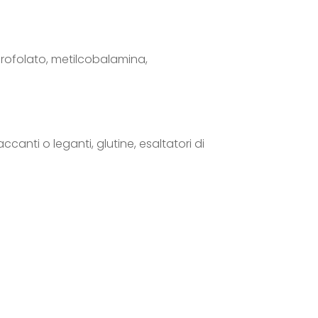
idrofolato, metilcobalamina,
ccanti o leganti, glutine, esaltatori di