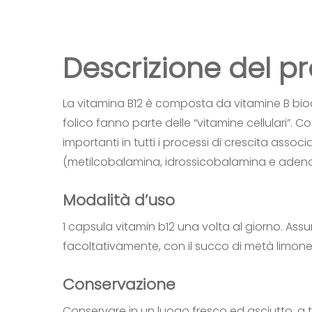
Descrizione del p
La vitamina B12 è composta da vitamine B bioat
folico fanno parte delle “vitamine cellulari”.
importanti in tutti i processi di crescita associ
(metilcobalamina, idrossicobalamina e adeno
Modalità d’uso
1 capsula vitamin b12 una volta al giorno. As
facoltativamente, con il succo di metà limone
Conservazione
Conservare in un luogo fresco ed asciutto, a t