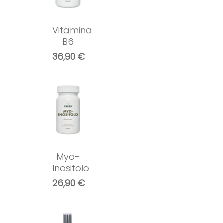
Vitamina
B6
36,90
€
Myo-
Inositolo
26,90
€