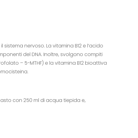
l sistema nervoso. La vitamina B12 e l’acido
omponenti del DNA. Inoltre, svolgono compiti
aidrofolato – 5-MTHF) e la vitamina B12 bioattiva
omocisteina.
pasto con 250 ml di acqua tiepida e,