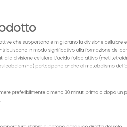
rodotto
tive che supportano e migliorano la divisione cellulare e i
 Contribuiscono in modo significativo alla formazione dei c
ati alla divisione cellulare. L’acido folico attivo (metiltetr
silcobalamina) partecipano anche al metabolismo dell’
sumere preferibilmente almeno 30 minuti prima o dopo un 
.
emperatura stabile e lontano dalla luce diretta del sole.