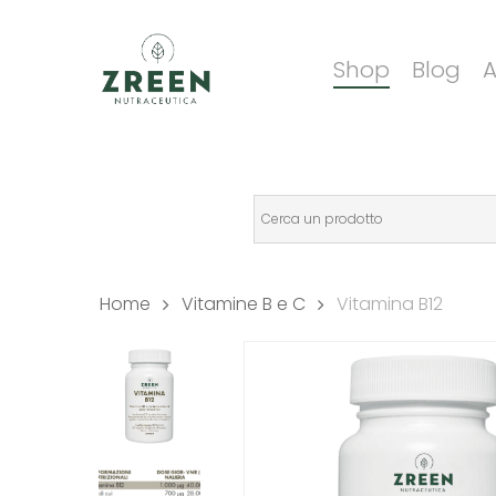
Skip
to
Shop
Blog
A
main
content
Home
Vitamine B e C
Vitamina B12