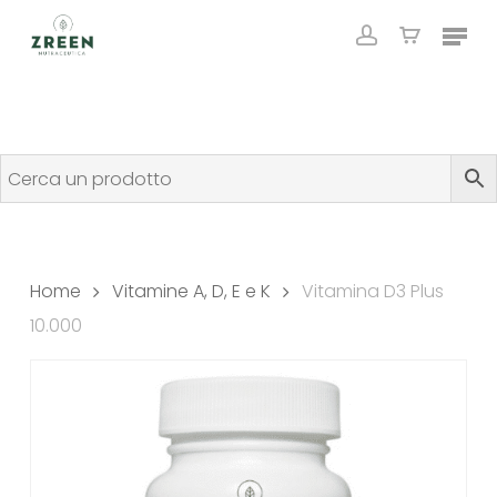
Skip
Menu
to
account
Close
Cart
Cart
main
content
Home
Vitamine A, D, E e K
Vitamina D3 Plus
10.000