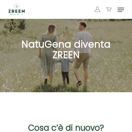
Skip
Menu
to
account
Close
Cart
Cart
main
content
NatuGena diventa
ZREEN
Cosa c’è di nuovo?