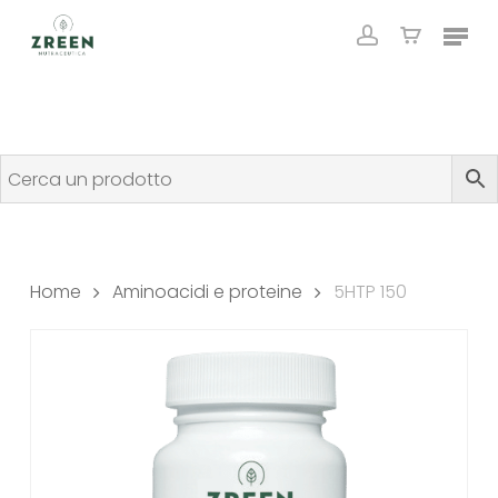
Skip
Menu
to
account
Close
Cart
Cart
main
content
Home
Aminoacidi e proteine
5HTP 150