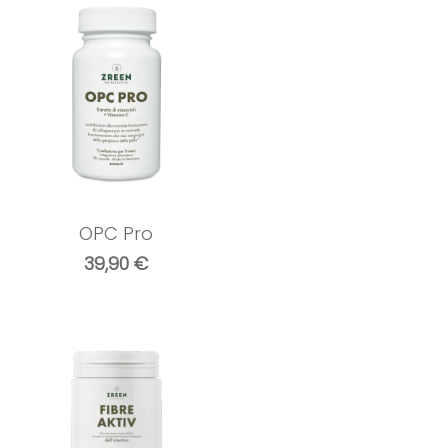
OPC Pro
39,90
€