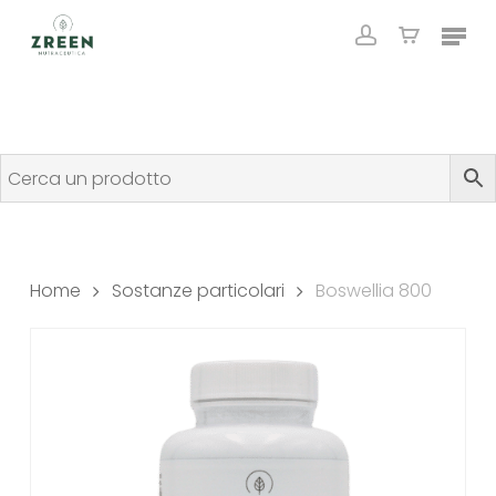
Skip
Menu
to
account
Close
Cart
Cart
main
content
Home
Sostanze particolari
Boswellia 800