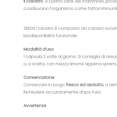
Il colostro
è il primo latte dei mammiferi, prodo
coadiuvano l’organismo come fattori immunitari
ZREEN Colostro è composto da colostro bovino
biodisponibilità funzionale.
Modalità d’uso
1 capsula 2 volte al giorno. Si consiglia di a
o, a scelta, con mezzo limone appena spremu
Conservazione
Conservare in luogo
fresco ed asciutto
, a te
Richiudere accuratamente dopo l’uso.
Avvertenze