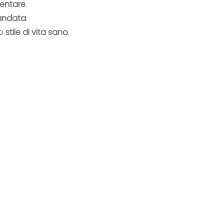
mentare
.
andata
.
no
stile di vita sano
.