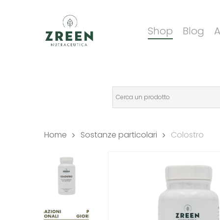
Skip
to
Shop
Blog
A
main
content
Home
Sostanze particolari
Colostro