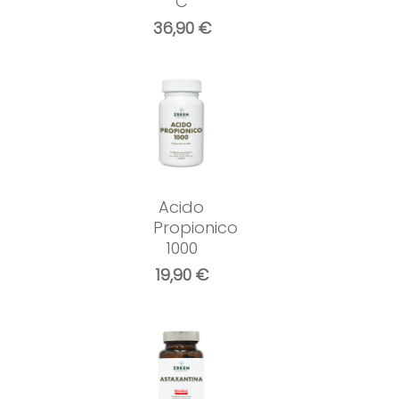
C
36,90
€
Acido
Propionico
1000
19,90
€