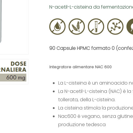
N-acetil-L-cisteina da fermentazion
90 Capsule HPMC formato 0 (confez
Integratore alimentare NAC 600
La L-cisteina è un aminoacido n
La N-acetil-L-cisteina (NAC) è l
tollerata, della L-cisteina.
La cisteina stimola la produzione
Nac600 é vegano, senza glutine, 
produzione tedesca