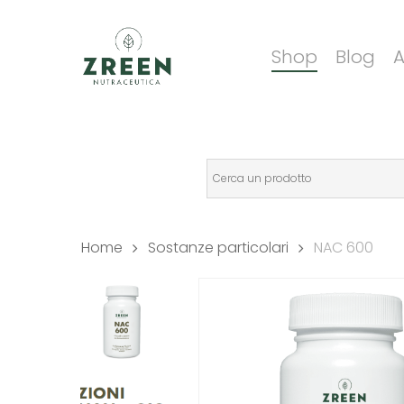
Skip
to
Shop
Blog
A
main
content
Home
Sostanze particolari
NAC 600