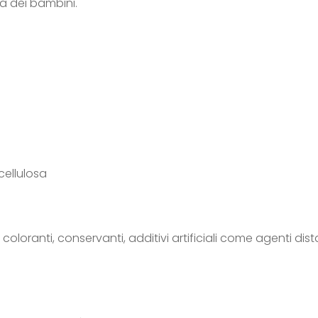
ta dei bambini.
cellulosa
oloranti, conservanti, additivi artificiali come agenti dista