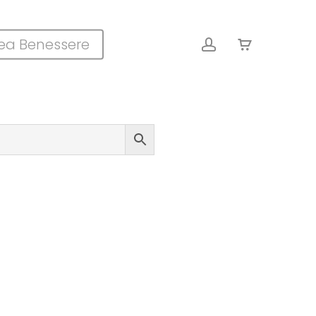
Close
account
ea Benessere
Cart