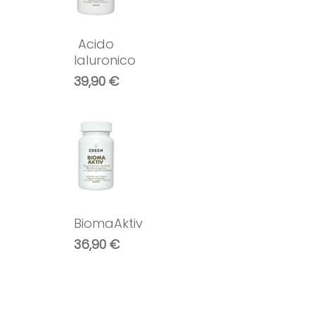
Acido
Ialuronico
39,90
€
BiomaAktiv
36,90
€