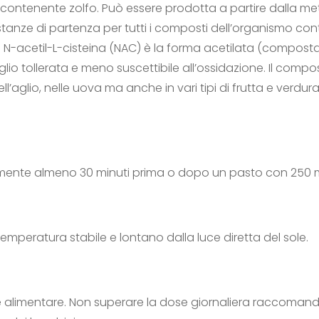
 contenente zolfo. Può essere prodotta a partire dalla me
ostanze di partenza per tutti i composti dell’organismo con
a N-acetil-L-cisteina (NAC) è la forma acetilata (composta
lio tollerata e meno suscettibile all’ossidazione. Il compo
ll’aglio, nelle uova ma anche in vari tipi di frutta e verdu
ilmente almeno 30 minuti prima o dopo un pasto con 250 ml
emperatura stabile e lontano dalla luce diretta del sole.
alimentare. Non superare la dose giornaliera raccomandat