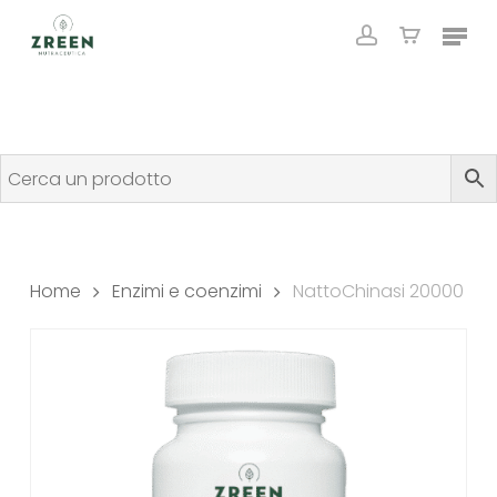
Skip
Menu
to
account
Close
Cart
Cart
main
content
Home
Enzimi e coenzimi
NattoChinasi 20000