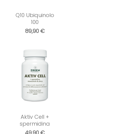
Q10 Ubiquinolo
100
89,90
€
Aktiv Cell +
spermidina
49,90
€