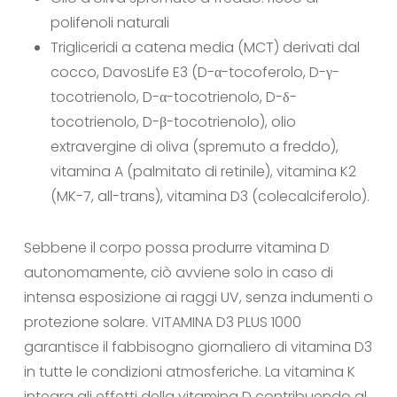
polifenoli naturali
Trigliceridi a catena media (MCT) derivati dal
cocco, DavosLife E3 (D-α-tocoferolo, D-γ-
tocotrienolo, D-α-tocotrienolo, D-δ-
tocotrienolo, D-β-tocotrienolo), olio
extravergine di oliva (spremuto a freddo),
vitamina A (palmitato di retinile), vitamina K2
(MK-7, all-trans), vitamina D3 (colecalciferolo).
Sebbene il corpo possa produrre vitamina D
autonomamente, ciò avviene solo in caso di
intensa esposizione ai raggi UV, senza indumenti o
protezione solare. VITAMINA D3 PLUS 1000
garantisce il fabbisogno giornaliero di vitamina D3
in tutte le condizioni atmosferiche. La vitamina K
integra gli effetti della vitamina D contribuendo al