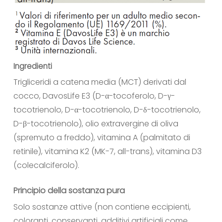
Ingredienti
Trigliceridi a catena media (MCT) derivati dal
cocco, DavosLife E3 (D-α-tocoferolo, D-γ-
tocotrienolo, D-α-tocotrienolo, D-δ-tocotrienolo,
D-β-tocotrienolo), olio extravergine di oliva
(spremuto a freddo), vitamina A (palmitato di
retinile), vitamina K2 (MK-7, all-trans), vitamina D3
(colecalciferolo).
Principio della sostanza pura
Solo sostanze attive (non contiene eccipienti,
coloranti, conservanti, additivi artificiali come