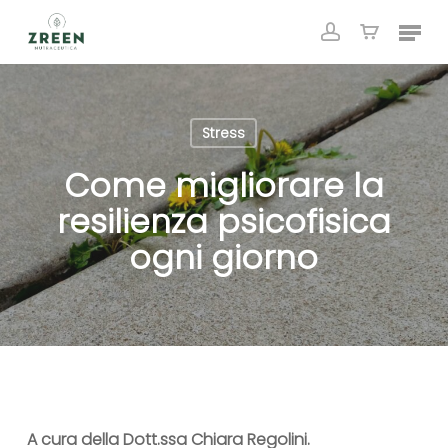
Skip
Menu
to
account
Close
Cart
Cart
main
content
Stress
Come migliorare la
resilienza psicofisica
ogni giorno
A cura della Dott.ssa Chiara Regolini.