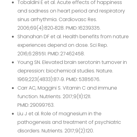
Tobaldini E et al. Acute effects of happiness
and sadness on heart period and respiratory
sinus arrhythmia. Cardiovasc Res.
2006;69(4):820‑828. PMID: 16239335.
Shanahan DF et al. Health benefits from nature
experiences depend on dose. Sci Rep.
2016;6:28551. PMID: 27462458.
Young SN. Elevated brain serotonin turnover in
depression: biochemical studies. Nature.
1969;223(4833):87‑9. PMID: 5385676.
Carr AC, Maggini S. Vitamin C and immune
function. Nutrients. 2017;9(11):1211.
PMID: 29099763.
Liu J et al. Role of magnesium in the
pathogenesis and treatment of psychiatric
disorders. Nutrients. 2017;9(2):120.