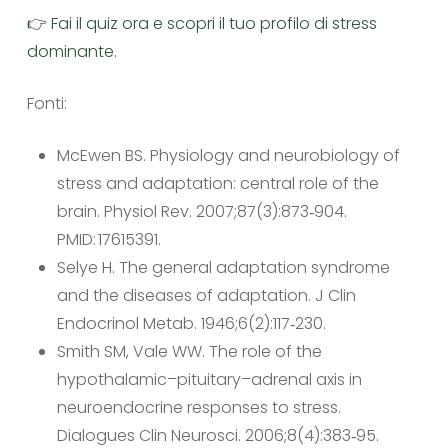
👉
Fai il quiz ora e scopri il tuo profilo di stress
dominante.
Fonti:
McEwen BS. Physiology and neurobiology of
stress and adaptation: central role of the
brain.
Physiol Rev.
2007;87(3):873‑904.
PMID: 17615391.
Selye H. The general adaptation syndrome
and the diseases of adaptation.
J Clin
Endocrinol Metab.
1946;6(2):117‑230.
Smith SM, Vale WW. The role of the
hypothalamic–pituitary–adrenal axis in
neuroendocrine responses to stress.
Dialogues Clin Neurosci.
2006;8(4):383‑95.