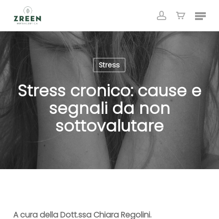
Skip
Menu
to
account
Close
Cart
Cart
main
content
Stress
Stress cronico: cause e
segnali da non
sottovalutare
A cura della Dott.ssa Chiara Regolini.