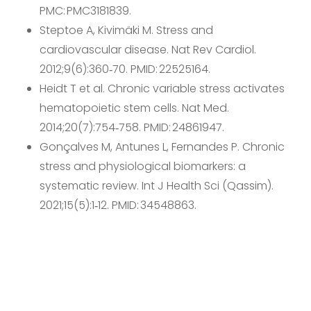
PMC: PMC3181839.
Steptoe A, Kivimäki M. Stress and
cardiovascular disease.
Nat Rev Cardiol.
2012;9(6):360‑70. PMID: 22525164.
Heidt T et al. Chronic variable stress activates
hematopoietic stem cells.
Nat Med.
2014;20(7):754‑758. PMID: 24861947.
Gonçalves M, Antunes L, Fernandes P. Chronic
stress and physiological biomarkers: a
systematic review.
Int J Health Sci (Qassim).
2021;15(5):1‑12. PMID: 34548863.