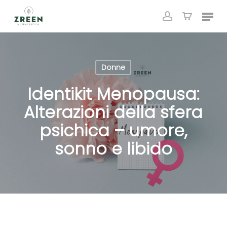
Skip
Menu
to
account
Close
Cart
Cart
main
content
Donne
Identikit Menopausa:
Alterazioni della sfera
psichica – umore,
sonno e libido